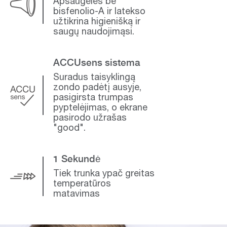
Apsaugėlės be
bisfenolio-A ir latekso
užtikrina higienišką ir
saugų naudojimąsi.
ACCUsens sistema
Suradus taisyklingą
zondo padėtį ausyje,
pasigirsta trumpas
pyptelėjimas, o ekrane
pasirodo užrašas
"good".
1 Sekundė
Tiek trunka ypač greitas
temperatūros
matavimas