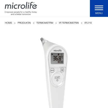
MENU
HOME
>
PRODUKTAI
>
TERMOMETRAI
>
IR TERMOMETRAI
>
IR 210
Produktai
WatchBP matuokliai
Technologijos
Žurnalas
Palaikymas ir pagalba