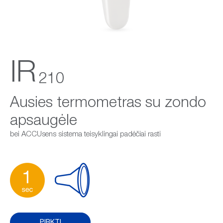
Kompanija
Parduotuvė
IR
210
Ausies termometras su zondo
apsaugėle
bei ACCUsens sistema teisyklingai padėčiai rasti
PIRKTI